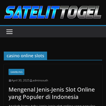
Skip
to
content
casino online slots
GAMBLING
April 30, 2025
adminsouth
Mengenal Jenis-Jenis Slot Online
yang Populer di Indonesia