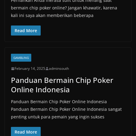
Pernahkah Anda merasa sulit untuk menang saat
bermain chip poker online? Jangan khawatir, karena
kali ini saya akan memberikan beberapa
Read More
GAMBLING
February 14, 2025
adminsouth
Panduan Bermain Chip Poker
Online Indonesia
Panduan Bermain Chip Poker Online Indonesia
Panduan Bermain Chip Poker Online Indonesia sangat
penting untuk para pemain yang ingin sukses
Read More