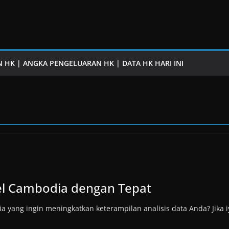
HK | ANGKA PENGELUARAN HK | DATA HK HARI INI
el Cambodia dengan Tepat
yang ingin meningkatkan keterampilan analisis data Anda? Jika i