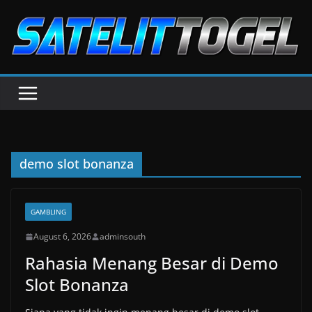
Skip
to
content
demo slot bonanza
GAMBLING
August 6, 2026
adminsouth
Rahasia Menang Besar di Demo
Slot Bonanza