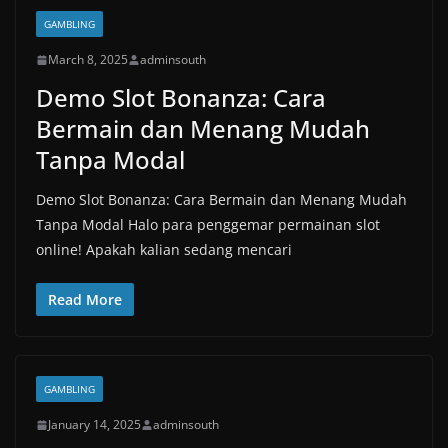
GAMBLING
March 8, 2025
adminsouth
Demo Slot Bonanza: Cara
Bermain dan Menang Mudah
Tanpa Modal
Demo Slot Bonanza: Cara Bermain dan Menang Mudah
Tanpa Modal Halo para penggemar permainan slot
online! Apakah kalian sedang mencari
Read More
GAMBLING
January 14, 2025
adminsouth