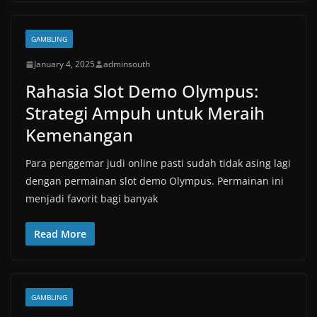
GAMBLING
January 4, 2025
adminsouth
Rahasia Slot Demo Olympus:
Strategi Ampuh untuk Meraih
Kemenangan
Para penggemar judi online pasti sudah tidak asing lagi
dengan permainan slot demo Olympus. Permainan ini
menjadi favorit bagi banyak
Read More
GAMBLING