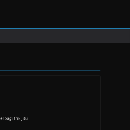
bagi trik jitu