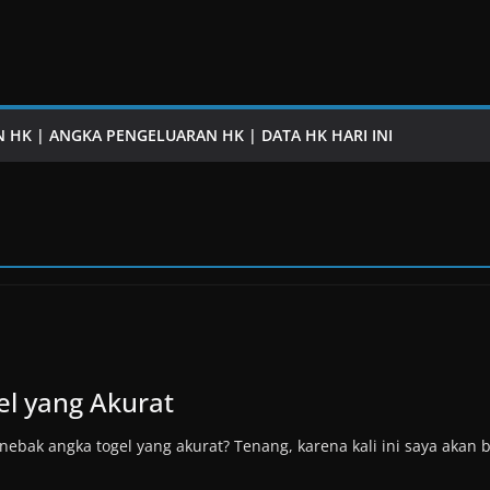
HK | ANGKA PENGELUARAN HK | DATA HK HARI INI
el yang Akurat
ak angka togel yang akurat? Tenang, karena kali ini saya akan ber