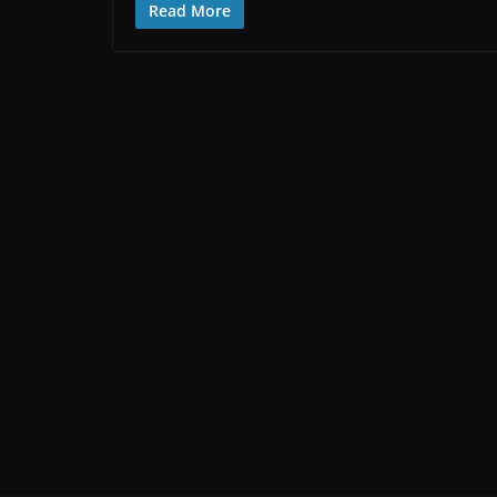
Read More