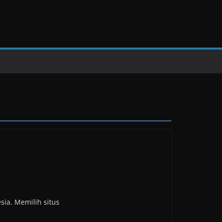
sia. Memilih situs