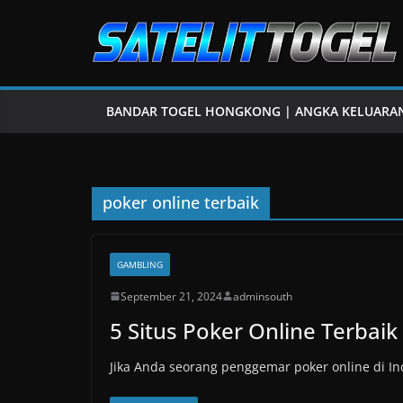
Skip
to
content
BANDAR TOGEL HONGKONG | ANGKA KELUARAN 
poker online terbaik
GAMBLING
September 21, 2024
adminsouth
5 Situs Poker Online Terbaik
Jika Anda seorang penggemar poker online di Ind