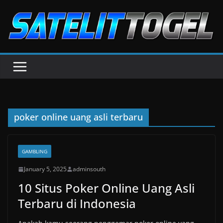
Skip
to
content
poker online uang asli terbaru
GAMBLING
January 5, 2025
adminsouth
10 Situs Poker Online Uang Asli
Terbaru di Indonesia