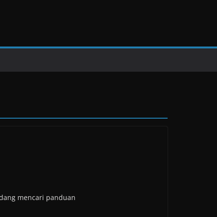
sedang mencari panduan