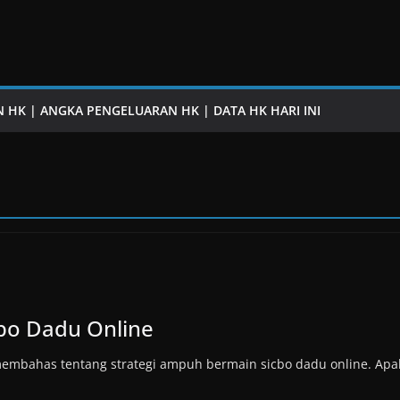
HK | ANGKA PENGELUARAN HK | DATA HK HARI INI
bo Dadu Online
an membahas tentang strategi ampuh bermain sicbo dadu online. Apa