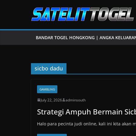
Skip
to
content
BANDAR TOGEL HONGKONG | ANGKA KELUARAN 
sicbo dadu
GAMBLING
July 22, 2026
adminsouth
Strategi Ampuh Bermain Sic
Halo para pecinta judi online, kali ini kita ak