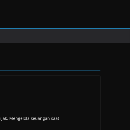
ijak. Mengelola keuangan saat