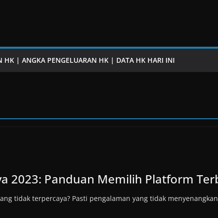
HK | ANGKA PENGELUARAN HK | DATA HK HARI INI
ya 2023: Panduan Memilih Platform Ter
ang tidak terpercaya? Pasti pengalaman yang tidak menyenangkan,