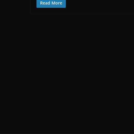
Read More