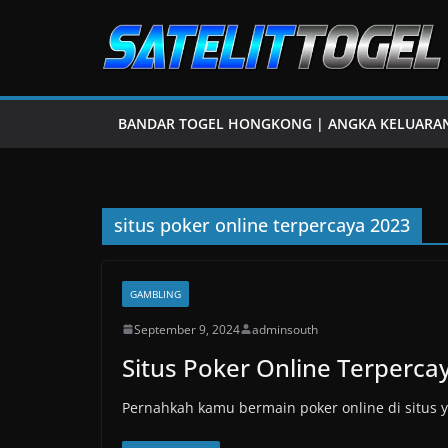
Skip
to
content
BANDAR TOGEL HONGKONG | ANGKA KELUARAN 
situs poker online terpercaya 2023
GAMBLING
September 9, 2024
adminsouth
Situs Poker Online Terperca
Pernahkah kamu bermain poker online di situs y