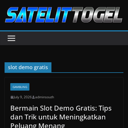
Skip
to
content
slot demo gratis
GAMBLING
July 9, 2026
adminsouth
Bermain Slot Demo Gratis: Tips
dan Trik untuk Meningkatkan
Peluang Menang