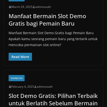
March 29, 2025
adminsouth
Manfaat Bermain Slot Demo
Gratis bagi Pemain Baru
Manfaat Bermain Slot Demo Gratis bagi Pemain Baru
Apakah kamu seorang pemain baru yang tertarik untuk
mencoba permainan slot online?
Read More
GAMBLING
February 4, 2025
adminsouth
Slot Demo Gratis: Pilihan Terbaik
untuk Berlatih Sebelum Bermain