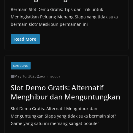
Bermain Slot Demo Gratis: Tips dan Trik untuk
Meningkatkan Peluang Menang Siapa yang tidak suka
bermain slot? Meskipun permainan ini
Read More
GAMBLING
May 16, 2025
adminsouth
Slot Demo Gratis: Alternatif
Menghibur dan Menguntungkan
Slot Demo Gratis: Alternatif Menghibur dan
Menguntungkan Siapa yang tidak suka bermain slot?
Game yang satu ini memang sangat populer