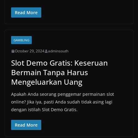
Read More
GAMBLING
October 29, 2024
adminsouth
Slot Demo Gratis: Keseruan
Bermain Tanpa Harus
Mengeluarkan Uang
Apakah Anda seorang penggemar permainan slot
online? Jika iya, pasti Anda sudah tidak asing lagi
dengan istilah Slot Demo Gratis.
Read More