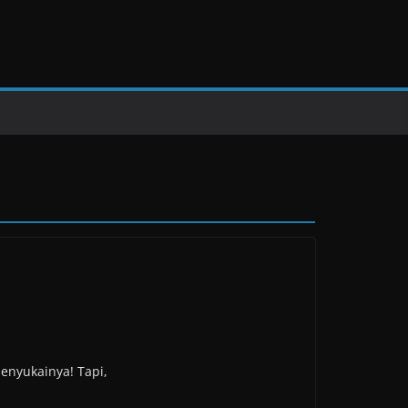
menyukainya! Tapi,