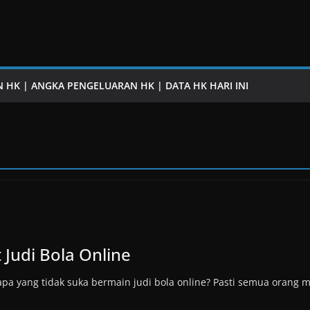
HK | ANGKA PENGELUARAN HK | DATA HK HARI INI
 Judi Bola Online
apa yang tidak suka bermain judi bola online? Pasti semua orang 