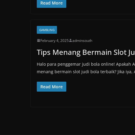
Read More
GAMBLING
February 4, 2025
adminsouth
Tips Menang Bermain Slot Ju
Halo para penggemar judi bola online! Apakah 
menang bermain slot judi bola terbaik? Jika iya,
Read More