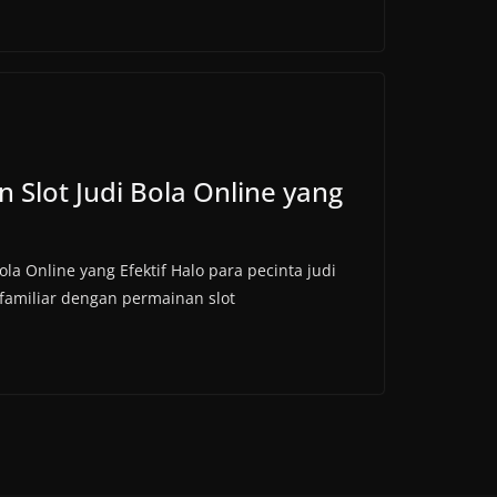
Slot Judi Bola Online yang
la Online yang Efektif Halo para pecinta judi
 familiar dengan permainan slot