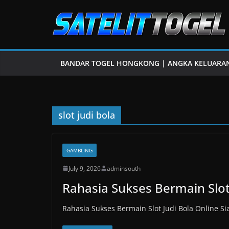
Skip
to
content
BANDAR TOGEL HONGKONG | ANGKA KELUARAN 
slot judi bola
GAMBLING
July 9, 2026
adminsouth
Rahasia Sukses Bermain Slot
Rahasia Sukses Bermain Slot Judi Bola Online Si