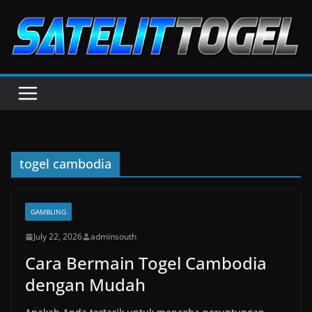
Skip
to
content
togel cambodia
GAMBLING
July 22, 2026
adminsouth
Cara Bermain Togel Cambodia
dengan Mudah