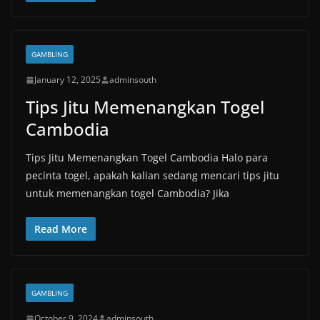
GAMBLING
January 12, 2025
adminsouth
Tips Jitu Memenangkan Togel
Cambodia
Tips Jitu Memenangkan Togel Cambodia Halo para
pecinta togel, apakah kalian sedang mencari tips jitu
untuk memenangkan togel Cambodia? Jika
Read More
GAMBLING
October 9, 2024
adminsouth