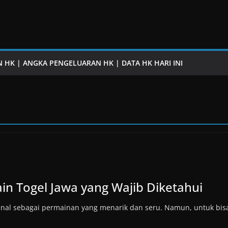
HK | ANGKA PENGELUARAN HK | DATA HK HARI INI
 Togel Jawa yang Wajib Diketahui
enal sebagai permainan yang menarik dan seru. Namun, untuk b