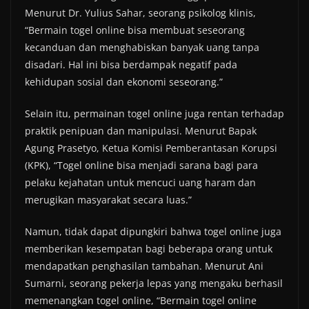
Menurut Dr. Yulius Sahar, seorang psikolog klinis,
“Bermain togel online bisa membuat seseorang
kecanduan dan menghabiskan banyak uang tanpa
disadari. Hal ini bisa berdampak negatif pada
kehidupan sosial dan ekonomi seseorang.”
Selain itu, permainan togel online juga rentan terhadap
praktik penipuan dan manipulasi. Menurut Bapak
Agung Prasetyo, Ketua Komisi Pemberantasan Korupsi
(KPK), “Togel online bisa menjadi sarana bagi para
pelaku kejahatan untuk mencuci uang haram dan
merugikan masyarakat secara luas.”
Namun, tidak dapat dipungkiri bahwa togel online juga
memberikan kesempatan bagi beberapa orang untuk
mendapatkan penghasilan tambahan. Menurut Ani
Sumarni, seorang pekerja lepas yang mengaku berhasil
memenangkan togel online, “Bermain togel online