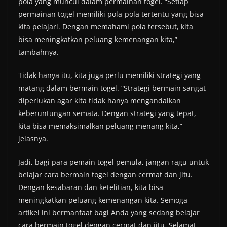
pola yang muncul dalam permainan togel. “Setiap
permainan togel memiliki pola-pola tertentu yang bisa
kita pelajari. Dengan memahami pola tersebut, kita
bisa meningkatkan peluang kemenangan kita,”
tambahnya.
Tidak hanya itu, kita juga perlu memiliki strategi yang
matang dalam bermain togel. “Strategi bermain sangat
diperlukan agar kita tidak hanya mengandalkan
keberuntungan semata. Dengan strategi yang tepat,
kita bisa memaksimalkan peluang menang kita,”
jelasnya.
Jadi, bagi para pemain togel pemula, jangan ragu untuk
belajar cara bermain togel dengan cermat dan jitu.
Dengan kesabaran dan ketelitian, kita bisa
meningkatkan peluang kemenangan kita. Semoga
artikel ini bermanfaat bagi Anda yang sedang belajar
cara bermain togel dengan cermat dan jitu. Selamat