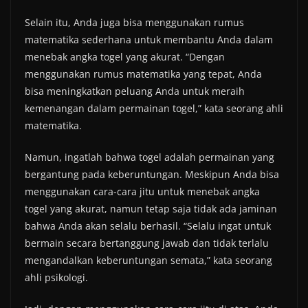
Selain itu, Anda juga bisa menggunakan rumus
matematika sederhana untuk membantu Anda dalam
menebak angka togel yang akurat. “Dengan
menggunakan rumus matematika yang tepat, Anda
bisa meningkatkan peluang Anda untuk meraih
kemenangan dalam permainan togel,” kata seorang ahli
matematika.
Namun, ingatlah bahwa togel adalah permainan yang
bergantung pada keberuntungan. Meskipun Anda bisa
menggunakan cara-cara jitu untuk menebak angka
togel yang akurat, namun tetap saja tidak ada jaminan
bahwa Anda akan selalu berhasil. “Selalu ingat untuk
bermain secara bertanggung jawab dan tidak terlalu
mengandalkan keberuntungan semata,” kata seorang
ahli psikologi.