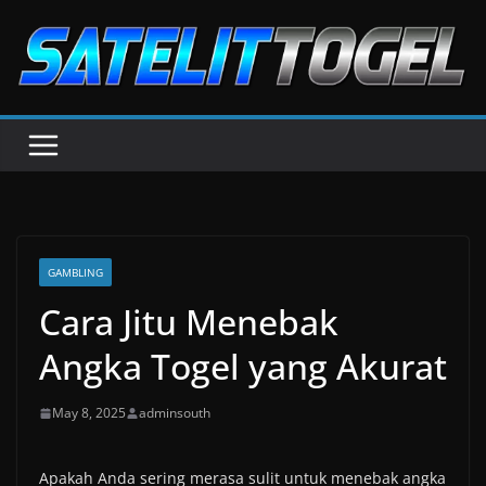
Skip
to
content
GAMBLING
Cara Jitu Menebak
Angka Togel yang Akurat
May 8, 2025
adminsouth
Apakah Anda sering merasa sulit untuk menebak angka