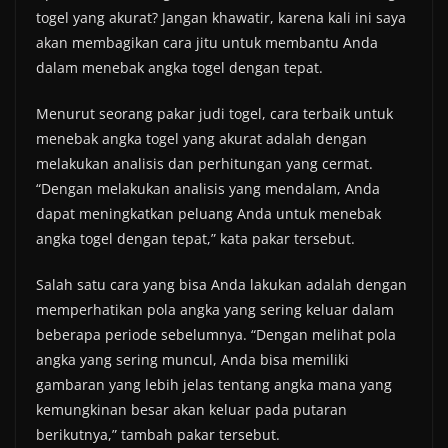
togel yang akurat? Jangan khawatir, karena kali ini saya
akan membagikan cara jitu untuk membantu Anda
dalam menebak angka togel dengan tepat.
Menurut seorang pakar judi togel, cara terbaik untuk
menebak angka togel yang akurat adalah dengan
melakukan analisis dan perhitungan yang cermat.
“Dengan melakukan analisis yang mendalam, Anda
dapat meningkatkan peluang Anda untuk menebak
angka togel dengan tepat,” kata pakar tersebut.
Salah satu cara yang bisa Anda lakukan adalah dengan
memperhatikan pola angka yang sering keluar dalam
beberapa periode sebelumnya. “Dengan melihat pola
angka yang sering muncul, Anda bisa memiliki
gambaran yang lebih jelas tentang angka mana yang
kemungkinan besar akan keluar pada putaran
berikutnya,” tambah pakar tersebut.