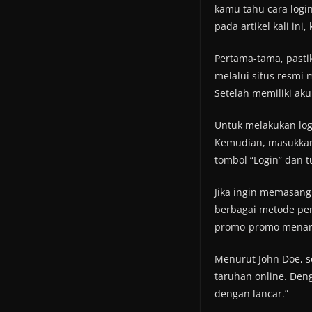
kamu tahu cara logi
pada artikel kali in
Pertama-tama, pasti
melalui situs resmi
Setelah memiliki ak
Untuk melakukan logi
Kemudian, masukkan
tombol “Login” dan t
Jika ingin memasang
berbagai metode pem
promo-promo menari
Menurut John Doe, s
taruhan online. Den
dengan lancar.”