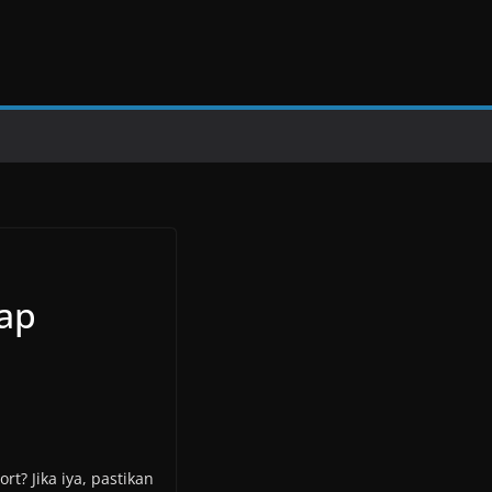
kap
? Jika iya, pastikan