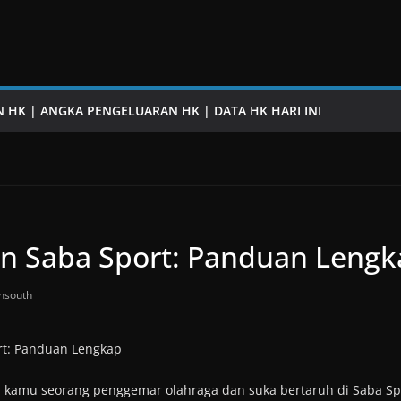
HK | ANGKA PENGELUARAN HK | DATA HK HARI INI
in Saba Sport: Panduan Leng
nsouth
rt: Panduan Lengkap
 kamu seorang penggemar olahraga dan suka bertaruh di Saba Sport