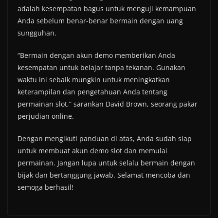
adalah kesempatan bagus untuk menguji kemampuan
Anda sebelum benar-benar bermain dengan uang
sungguhan.
“Bermain dengan akun demo memberikan Anda
kesempatan untuk belajar tanpa tekanan. Gunakan
waktu ini sebaik mungkin untuk meningkatkan
keterampilan dan pengetahuan Anda tentang
permainan slot,” sarankan David Brown, seorang pakar
perjudian online.
Dengan mengikuti panduan di atas, Anda sudah siap
untuk membuat akun demo slot dan memulai
permainan. Jangan lupa untuk selalu bermain dengan
bijak dan bertanggung jawab. Selamat mencoba dan
semoga berhasil!