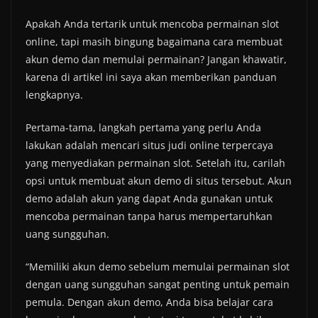
Apakah Anda tertarik untuk mencoba permainan slot
online, tapi masih bingung bagaimana cara membuat
akun demo dan memulai permainan? Jangan khawatir,
karena di artikel ini saya akan memberikan panduan
lengkapnya.
Pertama-tama, langkah pertama yang perlu Anda
lakukan adalah mencari situs judi online terpercaya
yang menyediakan permainan slot. Setelah itu, carilah
opsi untuk membuat akun demo di situs tersebut. Akun
demo adalah akun yang dapat Anda gunakan untuk
mencoba permainan tanpa harus mempertaruhkan
uang sungguhan.
“Memiliki akun demo sebelum memulai permainan slot
dengan uang sungguhan sangat penting untuk pemain
pemula. Dengan akun demo, Anda bisa belajar cara