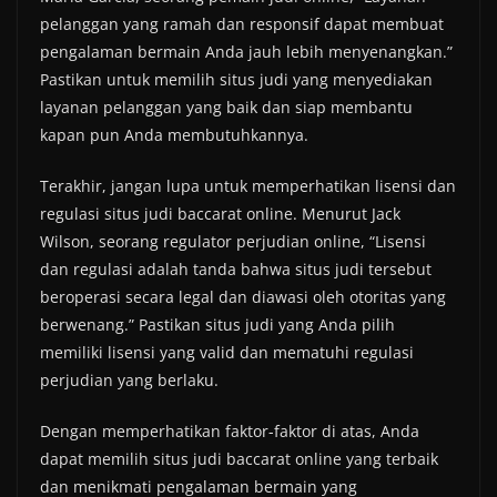
pelanggan yang ramah dan responsif dapat membuat
pengalaman bermain Anda jauh lebih menyenangkan.”
Pastikan untuk memilih situs judi yang menyediakan
layanan pelanggan yang baik dan siap membantu
kapan pun Anda membutuhkannya.
Terakhir, jangan lupa untuk memperhatikan lisensi dan
regulasi situs judi baccarat online. Menurut Jack
Wilson, seorang regulator perjudian online, “Lisensi
dan regulasi adalah tanda bahwa situs judi tersebut
beroperasi secara legal dan diawasi oleh otoritas yang
berwenang.” Pastikan situs judi yang Anda pilih
memiliki lisensi yang valid dan mematuhi regulasi
perjudian yang berlaku.
Dengan memperhatikan faktor-faktor di atas, Anda
dapat memilih situs judi baccarat online yang terbaik
dan menikmati pengalaman bermain yang