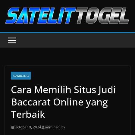
Skip
to
content
GAMBLING
Cara Memilih Situs Judi
Baccarat Online yang
Terbaik
October 9, 2024
adminsouth