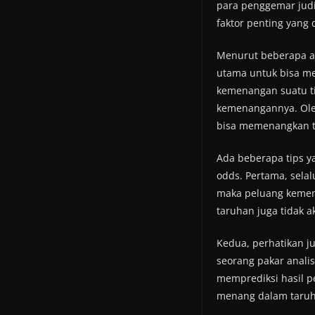
para penggemar jud
faktor penting yan
Menurut beberapa ah
utama untuk bisa me
kemenangan suatu ti
kemenangannya. Oleh
bisa memenangkan t
Ada beberapa tips 
odds. Pertama, selal
maka peluang kemena
taruhan juga tidak 
Kedua, perhatikan ju
seorang pakar anali
memprediksi hasil p
menang dalam taruh