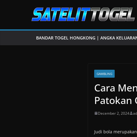
Skip
to
content
BANDAR TOGEL HONGKONG | ANGKA KELUARAN 
GAMBLING
Cara Men
Patokan
December 2, 2024
a
Judi bola merupakan