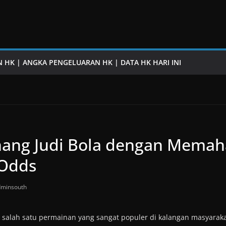
HK | ANGKA PENGELUARAN HK | DATA HK HARI INI
ang Judi Bola dengan Mema
 Odds
dminsouth
 salah satu permainan yang sangat populer di kalangan masyaraka