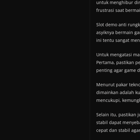
untuk menghibur di
frustrasi saat berma
Slot demo anti rung
asyiknya bermain gam
ini tentu sangat m
Untuk mengatasi mas
Pertama, pastikan p
penting agar game d
Menurut pakar teknol
dimainkan adalah kun
mencukupi, kemungk
Selain itu, pastikan
stabil dapat menyeb
cepat dan stabil aga