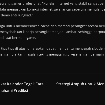
eorang gamer profesional, “Koneksi internet yang stabil sangat p
elalu memastikan koneksi internet saya lancar sebelum memulai 
t demo anti rungkad.”
n juga untuk membersihkan cache dan memori perangkat secara ber
 menyebabkan kinerja perangkat menjadi lambat, sehingga berpo
kad saat bermain game.
ips-tips di atas, diharapkan dapat membantu mencegah slot dem
, jangan biarkan masalah teknis mengganggu kesenangan bermain
kat Kalender Togel: Cara
Strategi Ampuh untuk Men
ahami Prediksi