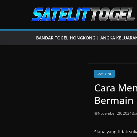
Skip
to
content
BANDAR TOGEL HONGKONG | ANGKA KELUARAN 
GAMBLING
Cara Men
Bermain
November 29, 2024
Siapa yang tidak suk