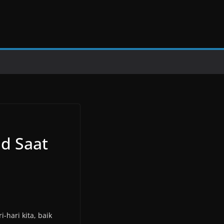
d Saat
hari kita, baik