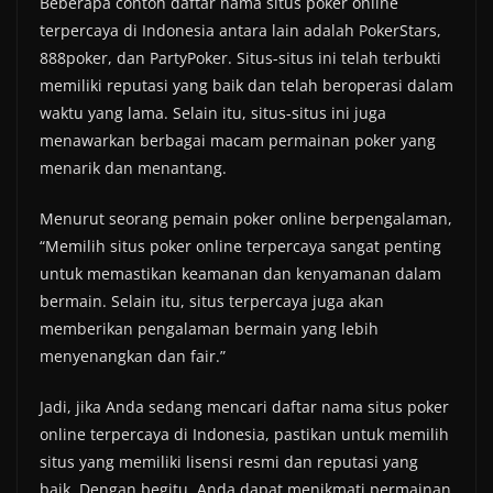
Beberapa contoh daftar nama situs poker online
terpercaya di Indonesia antara lain adalah PokerStars,
888poker, dan PartyPoker. Situs-situs ini telah terbukti
memiliki reputasi yang baik dan telah beroperasi dalam
waktu yang lama. Selain itu, situs-situs ini juga
menawarkan berbagai macam permainan poker yang
menarik dan menantang.
Menurut seorang pemain poker online berpengalaman,
“Memilih situs poker online terpercaya sangat penting
untuk memastikan keamanan dan kenyamanan dalam
bermain. Selain itu, situs terpercaya juga akan
memberikan pengalaman bermain yang lebih
menyenangkan dan fair.”
Jadi, jika Anda sedang mencari daftar nama situs poker
online terpercaya di Indonesia, pastikan untuk memilih
situs yang memiliki lisensi resmi dan reputasi yang
baik. Dengan begitu, Anda dapat menikmati permainan