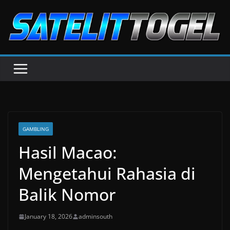
Skip
to
content
GAMBLING
Hasil Macao:
Mengetahui Rahasia di
Balik Nomor
January 18, 2026
adminsouth