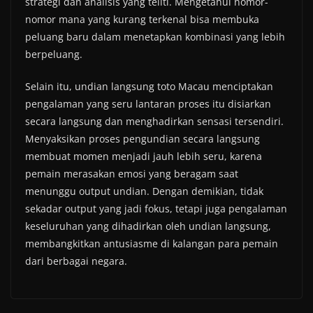
strategi dan analisis yang teliti. Mengetahui nomor-
nomor mana yang kurang terkenal bisa membuka
peluang baru dalam menetapkan kombinasi yang lebih
berpeluang.
Selain itu, undian langsung toto Macau menciptakan
pengalaman yang seru lantaran proses itu disiarkan
secara langsung dan menghadirkan sensasi tersendiri.
Menyaksikan proses pengundian secara langsung
membuat momen menjadi jauh lebih seru, karena
pemain merasakan emosi yang beragam saat
menunggu output undian. Dengan demikian, tidak
sekadar output yang jadi fokus, tetapi juga pengalaman
keseluruhan yang dihadirkan oleh undian langsung,
membangkitkan antusiasme di kalangan para pemain
dari berbagai negara.