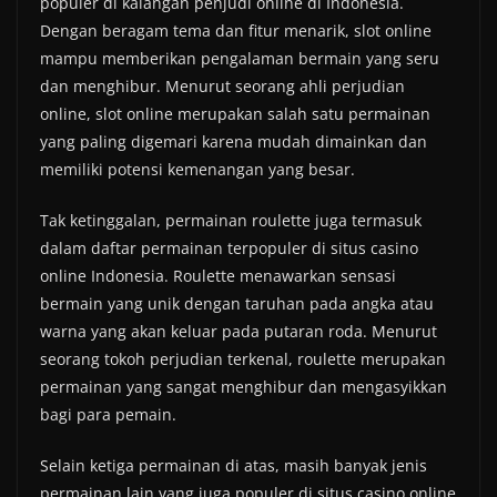
populer di kalangan penjudi online di Indonesia.
Dengan beragam tema dan fitur menarik, slot online
mampu memberikan pengalaman bermain yang seru
dan menghibur. Menurut seorang ahli perjudian
online, slot online merupakan salah satu permainan
yang paling digemari karena mudah dimainkan dan
memiliki potensi kemenangan yang besar.
Tak ketinggalan, permainan roulette juga termasuk
dalam daftar permainan terpopuler di situs casino
online Indonesia. Roulette menawarkan sensasi
bermain yang unik dengan taruhan pada angka atau
warna yang akan keluar pada putaran roda. Menurut
seorang tokoh perjudian terkenal, roulette merupakan
permainan yang sangat menghibur dan mengasyikkan
bagi para pemain.
Selain ketiga permainan di atas, masih banyak jenis
permainan lain yang juga populer di situs casino online