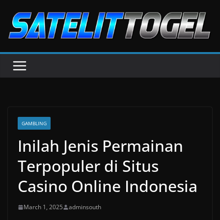
Skip
to
content
GAMBLING
Inilah Jenis Permainan
Terpopuler di Situs
Casino Online Indonesia
March 1, 2025
adminsouth