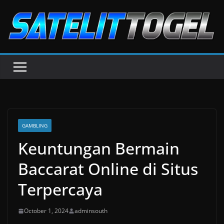
Skip
to
content
GAMBLING
Keuntungan Bermain
Baccarat Online di Situs
Terpercaya
October 1, 2024
adminsouth