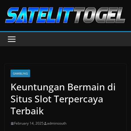
Skip
to
content
GAMBLING
Keuntungan Bermain di
Situs Slot Terpercaya
Terbaik
February 14, 2025
adminsouth