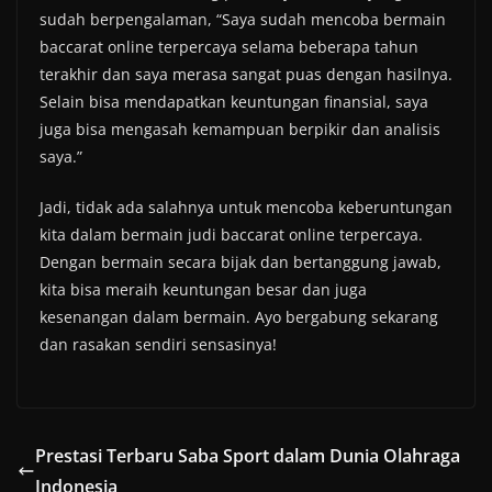
sudah berpengalaman, “Saya sudah mencoba bermain
baccarat online terpercaya selama beberapa tahun
terakhir dan saya merasa sangat puas dengan hasilnya.
Selain bisa mendapatkan keuntungan finansial, saya
juga bisa mengasah kemampuan berpikir dan analisis
saya.”
Jadi, tidak ada salahnya untuk mencoba keberuntungan
kita dalam bermain judi baccarat online terpercaya.
Dengan bermain secara bijak dan bertanggung jawab,
kita bisa meraih keuntungan besar dan juga
kesenangan dalam bermain. Ayo bergabung sekarang
dan rasakan sendiri sensasinya!
Prestasi Terbaru Saba Sport dalam Dunia Olahraga
Indonesia