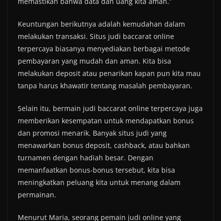
memastikan bahwa data dan uang kita aman.”
Keuntungan berikutnya adalah kemudahan dalam
melakukan transaksi. Situs judi baccarat online
terpercaya biasanya menyediakan berbagai metode
pembayaran yang mudah dan aman. Kita bisa
melakukan deposit atau penarikan kapan pun kita mau
tanpa harus khawatir tentang masalah pembayaran.
Selain itu, bermain judi baccarat online terpercaya juga
memberikan kesempatan untuk mendapatkan bonus
dan promosi menarik. Banyak situs judi yang
menawarkan bonus deposit, cashback, atau bahkan
turnamen dengan hadiah besar. Dengan
memanfaatkan bonus-bonus tersebut, kita bisa
meningkatkan peluang kita untuk menang dalam
permainan.
Menurut Maria, seorang pemain judi online yang