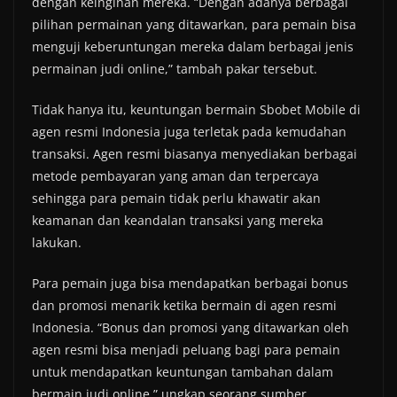
dengan keinginan mereka. “Dengan adanya berbagai
pilihan permainan yang ditawarkan, para pemain bisa
menguji keberuntungan mereka dalam berbagai jenis
permainan judi online,” tambah pakar tersebut.
Tidak hanya itu, keuntungan bermain Sbobet Mobile di
agen resmi Indonesia juga terletak pada kemudahan
transaksi. Agen resmi biasanya menyediakan berbagai
metode pembayaran yang aman dan terpercaya
sehingga para pemain tidak perlu khawatir akan
keamanan dan keandalan transaksi yang mereka
lakukan.
Para pemain juga bisa mendapatkan berbagai bonus
dan promosi menarik ketika bermain di agen resmi
Indonesia. “Bonus dan promosi yang ditawarkan oleh
agen resmi bisa menjadi peluang bagi para pemain
untuk mendapatkan keuntungan tambahan dalam
bermain judi online,” ungkap seorang sumber