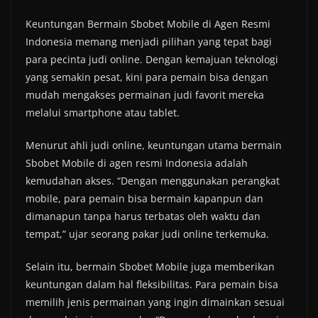
Keuntungan Bermain Sbobet Mobile di Agen Resmi
Indonesia memang menjadi pilihan yang tepat bagi
para pecinta judi online. Dengan kemajuan teknologi
yang semakin pesat, kini para pemain bisa dengan
mudah mengakses permainan judi favorit mereka
melalui smartphone atau tablet.
Menurut ahli judi online, keuntungan utama bermain
Sbobet Mobile di agen resmi Indonesia adalah
kemudahan akses. “Dengan menggunakan perangkat
mobile, para pemain bisa bermain kapanpun dan
dimanapun tanpa harus terbatas oleh waktu dan
tempat,” ujar seorang pakar judi online terkemuka.
Selain itu, bermain Sbobet Mobile juga memberikan
keuntungan dalam hal fleksibilitas. Para pemain bisa
memilih jenis permainan yang ingin dimainkan sesuai