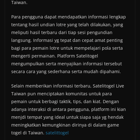
Taiwan.
Para pengguna dapat mendapatkan informasi lengkap
tentang hasil undian lotre yang telah dilakukan, yang
meliputi hasil terbaru dari tiap sesi pengundian
langsung. Informasi yg tepat dan cepat amat penting
bagi para pemain lotre untuk mempelajari pola serta
mengerti permainan. Platform Satelitogel
mengumpulkan serta menyajikan informasi tersebut
secara cara yang sederhana serta mudah dipahami.
Selain memberikan informasi terbaru, Satelitogel Live
Taiwan pun menciptakan komunitas untuk para
pemain untuk berbagi taktik, tips, dan kiat. Dengan
adanya interaksi di antara pengguna, platform ini kian
menjdi tempat yang ideal untuk siapa saja yg hendak
meningkatkan kemungkinan dirinya di dalam game
togel di Taiwan.
satelittogel