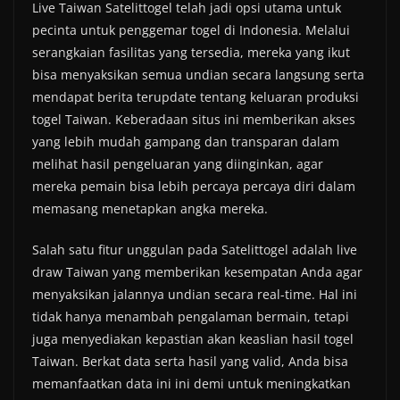
Live Taiwan Satelittogel telah jadi opsi utama untuk
pecinta untuk penggemar togel di Indonesia. Melalui
serangkaian fasilitas yang tersedia, mereka yang ikut
bisa menyaksikan semua undian secara langsung serta
mendapat berita terupdate tentang keluaran produksi
togel Taiwan. Keberadaan situs ini memberikan akses
yang lebih mudah gampang dan transparan dalam
melihat hasil pengeluaran yang diinginkan, agar
mereka pemain bisa lebih percaya percaya diri dalam
memasang menetapkan angka mereka.
Salah satu fitur unggulan pada Satelittogel adalah live
draw Taiwan yang memberikan kesempatan Anda agar
menyaksikan jalannya undian secara real-time. Hal ini
tidak hanya menambah pengalaman bermain, tetapi
juga menyediakan kepastian akan keaslian hasil togel
Taiwan. Berkat data serta hasil yang valid, Anda bisa
memanfaatkan data ini ini demi untuk meningkatkan