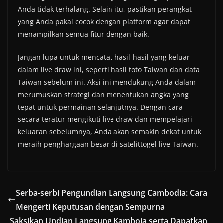
Anda tidak terhalang. Selain itu, pastikan perangkat
yang Anda pakai cocok dengan platform agar dapat
menampilkan semua fitur dengan baik.
Jangan lupa untuk mencatat hasil-hasil yang keluar
dalam live draw ini, seperti hasil toto Taiwan dan data
Taiwan sebelum ini. Aksi ini mendukung Anda dalam
merumuskan strategi dan menentukan angka yang
tepat untuk permainan selanjutnya. Dengan cara
secara teratur mengikuti live draw dan mempelajari
keluaran sebelumnya, Anda akan semakin dekat untuk
meraih penghargaan besar di satelittogel live Taiwan.
Serba-serbi Pengundian Langsung Cambodia: Cara
Mengerti Keputusan dengan Sempurna
Saksikan Undian Langsung Kamboja serta Dapatkan