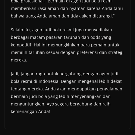
bola profesional, “Bermain di agen judi bola resmi
memberikan rasa aman dan nyaman karena Anda tahu
bahwa uang Anda aman dan tidak akan dicurangi.”
Selain itu, agen judi bola resmi juga menyediakan
berbagai macam pasaran taruhan dan odds yang
kompetitif. Hal ini memungkinkan para pemain untuk
memilih taruhan sesuai dengan preferensi dan strategi
mereka.
Jadi, jangan ragu untuk bergabung dengan agen judi
bola resmi di Indonesia. Dengan mengenal lebih dekat
tentang mereka, Anda akan mendapatkan pengalaman
bermain judi bola yang lebih menyenangkan dan
menguntungkan. Ayo segera bergabung dan raih
kemenangan Anda!