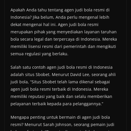
Apakah Anda tahu tentang agen judi bola resmi di
Indonesia? Jika belum, Anda perlu mengenal lebih
dekat mengenai hal ini. Agen judi bola resmi
merupakan pihak yang menyediakan layanan taruhan
bola secara legal dan terpercaya di Indonesia. Mereka
memiliki lisensi resmi dari pemerintah dan mengikuti
semua regulasi yang berlaku.
Salah satu contoh agen judi bola resmi di Indonesia
adalah situs Sbobet. Menurut David Lee, seorang ahli
judi bola, “Situs Sbobet telah lama dikenal sebagai
agen judi bola resmi terbaik di Indonesia. Mereka
memiliki reputasi yang baik dan selalu memberikan
pelayanan terbaik kepada para pelanggannya.”
Mengapa penting untuk bermain di agen judi bola
resmi? Menurut Sarah Johnson, seorang pemain judi