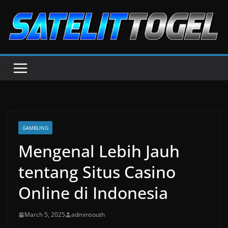
Skip
to
content
GAMBLING
Mengenal Lebih Jauh
tentang Situs Casino
Online di Indonesia
March 5, 2025
adminsouth