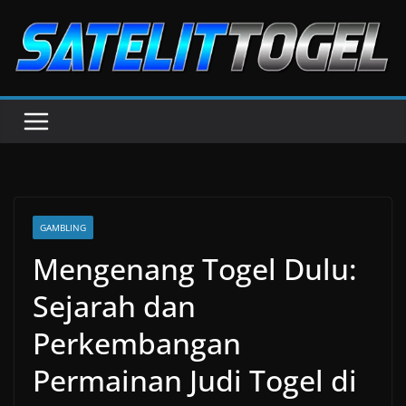
Skip
to
content
GAMBLING
Mengenang Togel Dulu:
Sejarah dan
Perkembangan
Permainan Judi Togel di