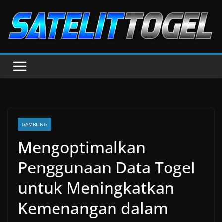
Skip
to
content
GAMBLING
Mengoptimalkan
Penggunaan Data Togel
untuk Meningkatkan
Kemenangan dalam