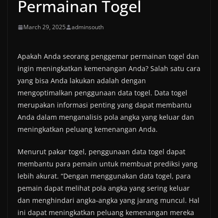
Permainan Togel
March 29, 2025
adminsouth
Apakah Anda seorang penggemar permainan togel dan
ingin meningkatkan kemenangan Anda? Salah satu cara
yang bisa Anda lakukan adalah dengan
mengoptimalkan penggunaan data togel. Data togel
merupakan informasi penting yang dapat membantu
Anda dalam menganalisis pola angka yang keluar dan
meningkatkan peluang kemenangan Anda.
Menurut pakar togel, penggunaan data togel dapat
membantu para pemain untuk membuat prediksi yang
lebih akurat. “Dengan menggunakan data togel, para
pemain dapat melihat pola angka yang sering keluar
dan menghindari angka-angka yang jarang muncul. Hal
ini dapat meningkatkan peluang kemenangan mereka