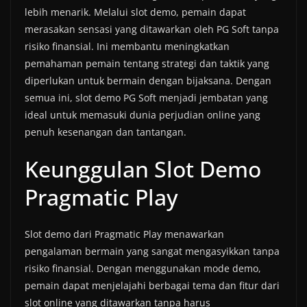
lebih menarik. Melalui slot demo, pemain dapat
merasakan sensasi yang ditawarkan oleh PG Soft tanpa
risiko finansial. Ini membantu meningkatkan
pemahaman pemain tentang strategi dan taktik yang
diperlukan untuk bermain dengan bijaksana. Dengan
semua ini, slot demo PG Soft menjadi jembatan yang
ideal untuk memasuki dunia perjudian online yang
penuh kesenangan dan tantangan.
Keunggulan Slot Demo
Pragmatic Play
Slot demo dari Pragmatic Play menawarkan
pengalaman bermain yang sangat mengasyikkan tanpa
risiko finansial. Dengan menggunakan mode demo,
pemain dapat menjelajahi berbagai tema dan fitur dari
slot online yang ditawarkan tanpa harus