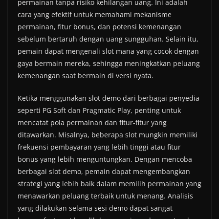
permainan tanpa risiko kehilangan uang. Ini adalah
cara yang efektif untuk memahami mekanisme
permainan, fitur bonus, dan potensi kemenangan
sebelum bertaruh dengan uang sungguhan. Selain itu,
pemain dapat mengenali slot mana yang cocok dengan
gaya bermain mereka, sehingga meningkatkan peluang
kemenangan saat bermain di versi nyata.
Ketika menggunakan slot demo dari berbagai penyedia
seperti PG Soft dan Pragmatic Play, penting untuk
mencatat pola permainan dan fitur-fitur yang
ditawarkan. Misalnya, beberapa slot mungkin memiliki
frekuensi pembayaran yang lebih tinggi atau fitur
bonus yang lebih menguntungkan. Dengan mencoba
berbagai slot demo, pemain dapat mengembangkan
strategi yang lebih baik dalam memilih permainan yang
menawarkan peluang terbaik untuk menang. Analisis
yang dilakukan selama sesi demo dapat sangat