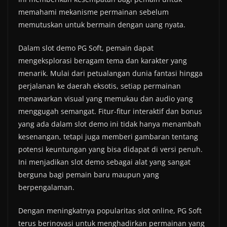
memahami mekanisme permainan sebelum
memutuskan untuk bermain dengan uang nyata.
Dalam slot demo PG Soft, pemain dapat
mengeksplorasi beragam tema dan karakter yang
menarik. Mulai dari petualangan dunia fantasi hingga
perjalanan ke daerah eksotis, setiap permainan
menawarkan visual yang memukau dan audio yang
menggugah semangat. Fitur-fitur interaktif dan bonus
yang ada dalam slot demo ini tidak hanya menambah
kesenangan, tetapi juga memberi gambaran tentang
potensi keuntungan yang bisa didapat di versi penuh.
Ini menjadikan slot demo sebagai alat yang sangat
berguna bagi pemain baru maupun yang
berpengalaman.
Dengan meningkatnya popularitas slot online, PG Soft
terus berinovasi untuk menghadirkan permainan yang