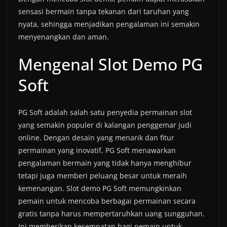
sensasi bermain tanpa tekanan dari taruhan yang
nyata, sehingga menjadikan pengalaman ini semakin
menyenangkan dan aman.
Mengenal Slot Demo PG
Soft
PG Soft adalah salah satu penyedia permainan slot
yang semakin populer di kalangan penggemar judi
online. Dengan desain yang menarik dan fitur
permainan yang inovatif, PG Soft menawarkan
pengalaman bermain yang tidak hanya menghibur
tetapi juga memberi peluang besar untuk meraih
kemenangan. Slot demo PG Soft memungkinkan
pemain untuk mencoba berbagai permainan secara
gratis tanpa harus mempertaruhkan uang sungguhan.
Ini memberikan kesempatan bagi pemain untuk