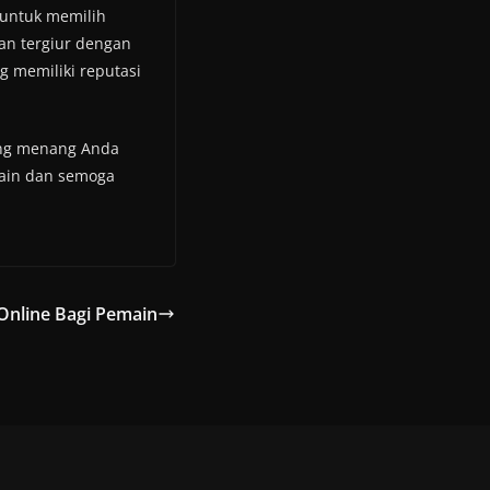
g untuk memilih
an tergiur dengan
 memiliki reputasi
uang menang Anda
main dan semoga
 Online Bagi Pemain