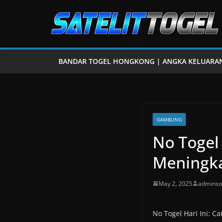
Skip
to
content
BANDAR TOGEL HONGKONG | ANGKA KELUARAN 
GAMBLING
No Togel 
Meningk
May 2, 2025
adminso
No Togel Hari Ini: 