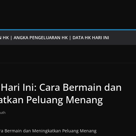
HK | ANGKA PENGELUARAN HK | DATA HK HARI INI
Hari Ini: Cara Bermain dan
atkan Peluang Menang
uth
Cara Bermain dan Meningkatkan Peluang Menang