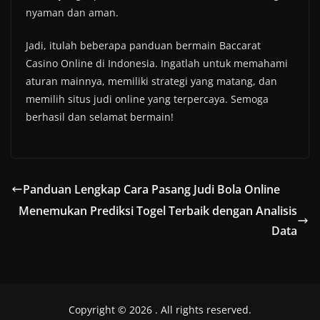
nyaman dan aman.
Jadi, itulah beberapa panduan bermain Baccarat
Casino Online di Indonesia. Ingatlah untuk memahami
aturan mainnya, memiliki strategi yang matang, dan
memilih situs judi online yang terpercaya. Semoga
berhasil dan selamat bermain!
Panduan Lengkap Cara Pasang Judi Bola Online
Menemukan Prediksi Togel Terbaik dengan Analisis
Data
Copyright © 2026
. All rights reserved.