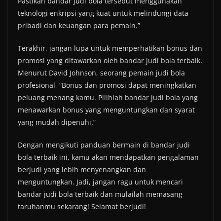
Pastikan bandar judi bola tersebut menggunakan
teknologi enkripsi yang kuat untuk melindungi data
pribadi dan keuangan para pemain.”
Terakhir, jangan lupa untuk memperhatikan bonus dan
promosi yang ditawarkan oleh bandar judi bola terbaik.
Menurut David Johnson, seorang pemain judi bola
profesional, “Bonus dan promosi dapat meningkatkan
peluang menang kamu. Pilihlah bandar judi bola yang
menawarkan bonus yang menguntungkan dan syarat
yang mudah dipenuhi.”
Dengan mengikuti panduan bermain di bandar judi
bola terbaik ini, kamu akan mendapatkan pengalaman
berjudi yang lebih menyenangkan dan
menguntungkan. Jadi, jangan ragu untuk mencari
bandar judi bola terbaik dan mulailah memasang
taruhanmu sekarang! Selamat berjudi!