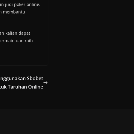
n judi poker online.
kan membantu
an kalian dapat
bermain dan raih
nggunakan Sbobet
ntuk Taruhan Online