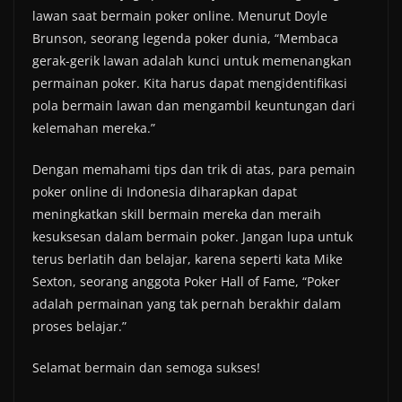
lawan saat bermain poker online. Menurut Doyle
Brunson, seorang legenda poker dunia, “Membaca
gerak-gerik lawan adalah kunci untuk memenangkan
permainan poker. Kita harus dapat mengidentifikasi
pola bermain lawan dan mengambil keuntungan dari
kelemahan mereka.”
Dengan memahami tips dan trik di atas, para pemain
poker online di Indonesia diharapkan dapat
meningkatkan skill bermain mereka dan meraih
kesuksesan dalam bermain poker. Jangan lupa untuk
terus berlatih dan belajar, karena seperti kata Mike
Sexton, seorang anggota Poker Hall of Fame, “Poker
adalah permainan yang tak pernah berakhir dalam
proses belajar.”
Selamat bermain dan semoga sukses!