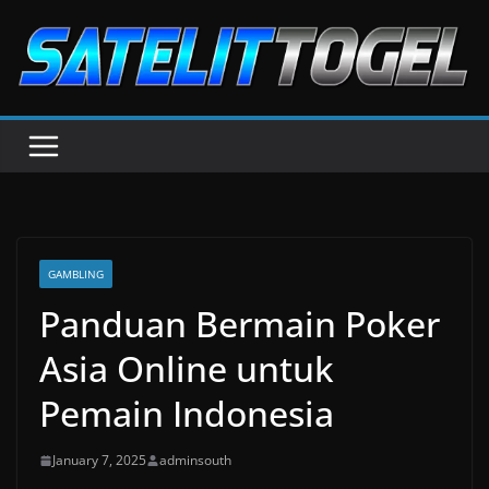
Skip
to
content
GAMBLING
Panduan Bermain Poker
Asia Online untuk
Pemain Indonesia
January 7, 2025
adminsouth