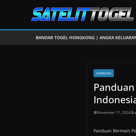
Skip
to
content
BANDAR TOGEL HONGKONG | ANGKA KELUARAN 
GAMBLING
Panduan 
Indonesi
November 11, 2024
Panduan Bermain Pok