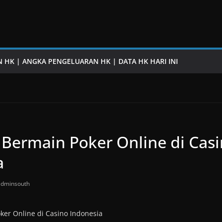
HK | ANGKA PENGELUARAN HK | DATA HK HARI INI
Bermain Poker Online di Cas
a
adminsouth
er Online di Casino Indonesia