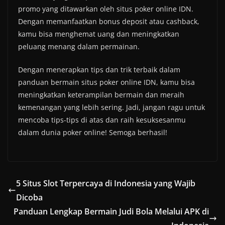
promo yang ditawarkan oleh situs poker online IDN.
Dengan memanfaatkan bonus deposit atau cashback,
kamu bisa menghemat uang dan meningkatkan
peluang menang dalam permainan.
Dengan menerapkan tips dan trik terbaik dalam
panduan bermain situs poker online IDN, kamu bisa
meningkatkan keterampilan bermain dan meraih
kemenangan yang lebih sering. Jadi, jangan ragu untuk
mencoba tips-tips di atas dan raih kesuksesanmu
dalam dunia poker online! Semoga berhasil!
5 Situs Slot Terpercaya di Indonesia yang Wajib
Dicoba
Panduan Lengkap Bermain Judi Bola Melalui APK di