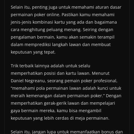
Selain itu, penting juga untuk memahami aturan dasar
permainan poker online. Pastikan kamu memahami
jenis-jenis kombinasi kartu yang ada dan bagaimana
cara menghitung peluang menang. Seiring dengan
pengalaman bermain, kamu akan semakin terampil
dalam memprediksi langkah lawan dan membuat
keputusan yang tepat.
Trik terbaik lainnya adalah untuk selalu
memperhatikan posisi dan kartu lawan. Menurut
Daniel Negreanu, seorang pemain poker profesional,
“memahami pola permainan lawan adalah kunci untuk
meraih kemenangan dalam permainan poker.” Dengan
memperhatikan gerak-gerik lawan dan mempelajari
gaya bermain mereka, kamu bisa mengambil
keputusan yang lebih cerdas di meja permainan.
Selain itu, jangan lupa untuk memanfaatkan bonus dan