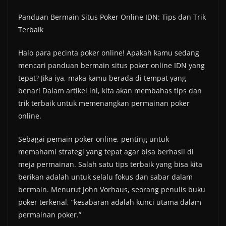
Panduan Bermain Situs Poker Online IDN: Tips dan Trik
Terbaik
Halo para pecinta poker online! Apakah kamu sedang
mencari panduan bermain situs poker online IDN yang
tepat? Jika iya, maka kamu berada di tempat yang
benar! Dalam artikel ini, kita akan membahas tips dan
trik terbaik untuk memenangkan permainan poker
online.
Sebagai pemain poker online, penting untuk
memahami strategi yang tepat agar bisa berhasil di
meja permainan. Salah satu tips terbaik yang bisa kita
berikan adalah untuk selalu fokus dan sabar dalam
bermain. Menurut John Vorhaus, seorang penulis buku
poker terkenal, “kesabaran adalah kunci utama dalam
permainan poker.”