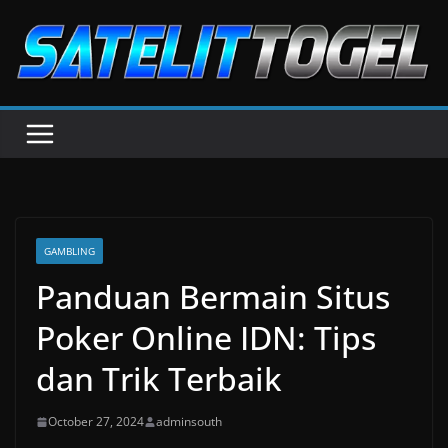
Skip
to
content
GAMBLING
Panduan Bermain Situs
Poker Online IDN: Tips
dan Trik Terbaik
October 27, 2024
adminsouth