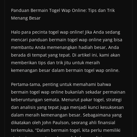
Panduan Bermain Togel Wap Online: Tips dan Trik
Menang Besar
Halo para pecinta togel wap online! Jika Anda sedang
mencari panduan bermain togel wap online yang bisa
membantu Anda memenangkan hadiah besar, Anda
berada di tempat yang tepat. Di artikel ini, kami akan
memberikan tips dan trik jitu untuk meraih
kemenangan besar dalam bermain togel wap online.
Pertama-tama, penting untuk memahami bahwa
bermain togel wap online bukanlah sekadar permainan
keberuntungan semata. Menurut pakar togel, strategi
dan analisis yang tepat juga menjadi kunci kesuksesan
dalam meraih kemenangan besar. Sebagaimana yang
dikatakan oleh John Paulson, seorang ahli finansial
terkemuka, “Dalam bermain togel, kita perlu memiliki