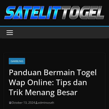
Skip
to
content
GAMBLING
Panduan Bermain Togel
Wap Online: Tips dan
Trik Menang Besar
October 13, 2024
adminsouth