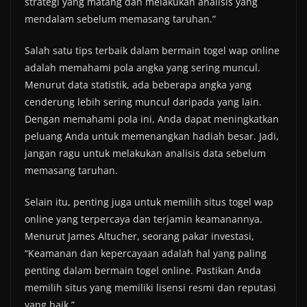
strategi yang matang dan melakukan analisis yang
mendalam sebelum memasang taruhan.”
Salah satu tips terbaik dalam bermain togel wap online
adalah memahami pola angka yang sering muncul.
Menurut data statistik, ada beberapa angka yang
cenderung lebih sering muncul daripada yang lain.
Dengan memahami pola ini, Anda dapat meningkatkan
peluang Anda untuk memenangkan hadiah besar. Jadi,
jangan ragu untuk melakukan analisis data sebelum
memasang taruhan.
Selain itu, penting juga untuk memilih situs togel wap
online yang terpercaya dan terjamin keamanannya.
Menurut James Altucher, seorang pakar investasi,
“Keamanan dan kepercayaan adalah hal yang paling
penting dalam bermain togel online. Pastikan Anda
memilih situs yang memiliki lisensi resmi dan reputasi
yang baik.”