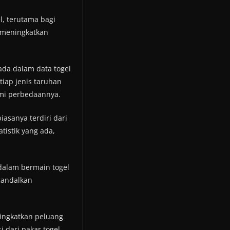
l, terutama bagi
 meningkatkan
ada dalam data togel
tiap jenis taruhan
ami perbedaannya.
asanya terdiri dari
istik yang ada,
dalam bermain togel
gandalkan
ningkatkan peluang
 dari pakar togel.