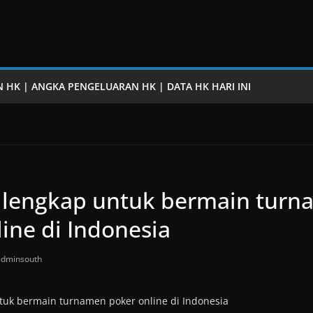
HK | ANGKA PENGELUARAN HK | DATA HK HARI INI
lengkap untuk bermain turn
ine di Indonesia
adminsouth
uk bermain turnamen poker online di Indonesia