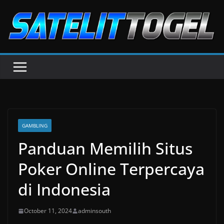
Skip
to
content
GAMBLING
Panduan Memilih Situs
Poker Online Terpercaya
di Indonesia
October 11, 2024
adminsouth