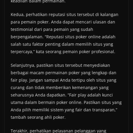
keadilan dalam permainan.
Kedua, perhatikan reputasi situs tersebut di kalangan
para pemain poker. Anda dapat mencari ulasan dan
testimonial dari para pemain yang sudah
berpengalaman. “Reputasi situs poker online adalah
salah satu faktor penting dalam memilih situs yang
terpercaya,” kata seorang pemain poker profesional.
Selanjutnya, pastikan situs tersebut menyediakan
berbagai macam permainan poker yang lengkap dan
fair play. Jangan sampai Anda tertipu oleh situs yang
curang dan tidak memberikan kemenangan yang
seharusnya Anda dapatkan. “Fair play adalah kunci
utama dalam bermain poker online. Pastikan situs yang
Anda pilih memiliki sistem yang fair dan transparan,”
tambah seorang ahli poker.
Terakhir, perhatikan pelayanan pelanggan yang