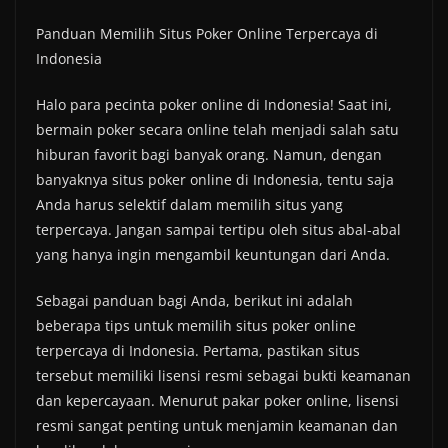
Panduan Memilih Situs Poker Online Terpercaya di
Indonesia
Halo para pecinta poker online di Indonesia! Saat ini,
bermain poker secara online telah menjadi salah satu
hiburan favorit bagi banyak orang. Namun, dengan
banyaknya situs poker online di Indonesia, tentu saja
Anda harus selektif dalam memilih situs yang
terpercaya. Jangan sampai tertipu oleh situs abal-abal
yang hanya ingin mengambil keuntungan dari Anda.
Sebagai panduan bagi Anda, berikut ini adalah
beberapa tips untuk memilih situs poker online
terpercaya di Indonesia. Pertama, pastikan situs
tersebut memiliki lisensi resmi sebagai bukti keamanan
dan kepercayaan. Menurut pakar poker online, lisensi
resmi sangat penting untuk menjamin keamanan dan