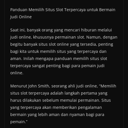
Panduan Memilih Situs Slot Terpercaya untuk Bermain
Judi Online
Saat ini, banyak orang yang mencari hiburan melalui
judi online, khususnya permainan slot. Namun, dengan
begitu banyak situs slot online yang tersedia, penting
bagi kita untuk memilih situs yang terpercaya dan
aman. Inilah mengapa panduan memilih situs slot
terpercaya sangat penting bagi para pemain judi
online.
Menurut John Smith, seorang ahli judi online, “Memilih
situs slot terpercaya adalah langkah pertama yang
harus dilakukan sebelum memulai permainan. Situs
yang terpercaya akan memberikan pengalaman
bermain yang lebih aman dan nyaman bagi para
pemain.”