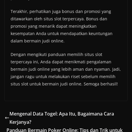
Terakhir, perhatikan juga bonus dan promosi yang
ditawarkan oleh situs slot terpercaya. Bonus dan
promosi yang menarik dapat meningkatkan
kesempatan Anda untuk mendapatkan keuntungan
dalam bermain judi online.
Dengan mengikuti panduan memilih situs slot
terpercaya ini, Anda dapat menikmati pengalaman
bermain judi online yang lebih aman dan nyaman. Jadi,
jangan ragu untuk melakukan riset sebelum memilih
situs slot untuk bermain judi online. Semoga berhasil!
Mengenal Data Togel: Apa Itu, Bagaimana Cara
Kerjanya?
Panduan Bermain Poker Online: Tips dan Trik untuk