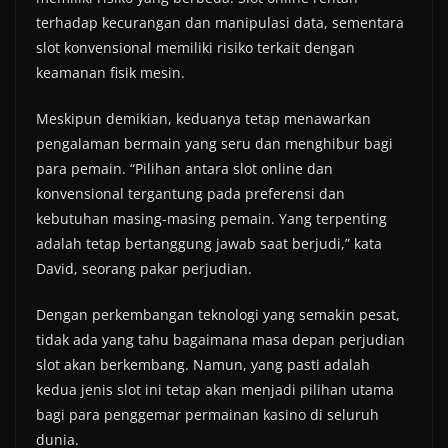
terhadap kecurangan dan manipulasi data, sementara
slot konvensional memiliki risiko terkait dengan
keamanan fisik mesin.
Meskipun demikian, keduanya tetap menawarkan
pengalaman bermain yang seru dan menghibur bagi
para pemain. “Pilihan antara slot online dan
konvensional tergantung pada preferensi dan
kebutuhan masing-masing pemain. Yang terpenting
adalah tetap bertanggung jawab saat berjudi,” kata
David, seorang pakar perjudian.
Dengan perkembangan teknologi yang semakin pesat,
tidak ada yang tahu bagaimana masa depan perjudian
slot akan berkembang. Namun, yang pasti adalah
kedua jenis slot ini tetap akan menjadi pilihan utama
bagi para penggemar permainan kasino di seluruh
dunia.